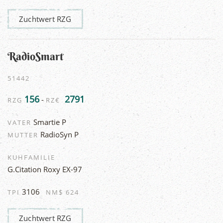
Zuchtwert RZG
RadioSmart
51442
156
2791
-
RZG
RZ€
Smartie P
VATER
RadioSyn P
MUTTER
KUHFAMILIE
G.Citation Roxy EX-97
3106
TPI
NM$ 624
Zuchtwert RZG