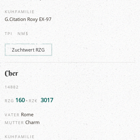
KUHFAMILIE
G.Citation Roxy EX-97
TPI
NM$
Zuchtwert RZG
Cher
14882
160
3017
-
RZG
RZ€
Rome
VATER
Charm
MUTTER
KUHFAMILIE