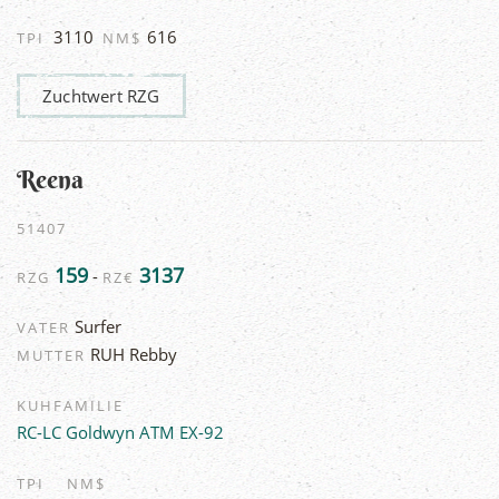
3110
616
TPI
NM$
Zuchtwert RZG
Reena
51407
159
3137
-
RZG
RZ€
Surfer
VATER
RUH Rebby
MUTTER
KUHFAMILIE
RC-LC Goldwyn ATM EX-92
TPI
NM$