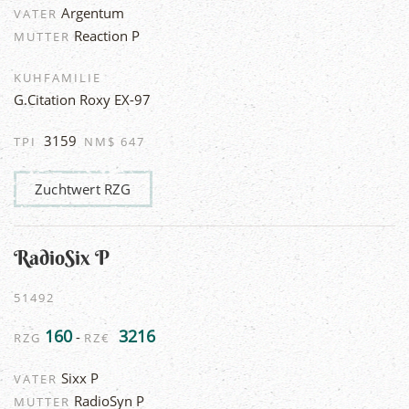
Argentum
VATER
Reaction P
MUTTER
KUHFAMILIE
G.Citation Roxy EX-97
3159
TPI
NM$ 647
Zuchtwert RZG
RadioSix P
51492
160
3216
-
RZG
RZ€
Sixx P
VATER
RadioSyn P
MUTTER