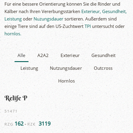
Für eine bessere Orientierung können Sie die Rinder und
Kälber nach Ihren Vererbungsstärken
Exterieur, Gesundheit,
Leistung
oder
Nuzungsdauer
sortieren. Außerdem sind
einige Tiere sind auf den US-Zuchtwert
TPI
untersucht oder
hornlos.
Alle
A2A2
Exterieur
Gesundheit
Leistung
Nutzungsdauer
Outcross
Hornlos
Relife P
51471
162
3119
-
RZG
RZ€