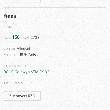
Anna
51482
156
-
2738
RZG
RZ€
Mindset
VATER
RUH Anissa
MUTTER
KUHFAMILIE
RC-LC Goldwyn ATM EX-92
TPI
NM$
Zuchtwert RZG